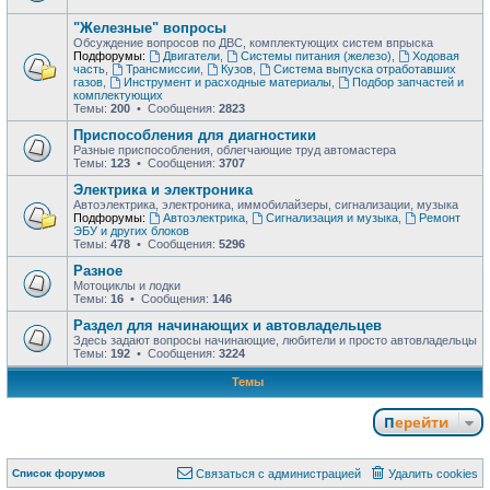
"Железные" вопросы
Обсуждение вопросов по ДВС, комплектующих систем впрыска
Подфорумы:
Двигатели
,
Системы питания (железо)
,
Ходовая
часть
,
Трансмиссии
,
Кузов
,
Система выпуска отработавших
газов
,
Инструмент и расходные материалы
,
Подбор запчастей и
комплектующих
Темы:
200
• Сообщения:
2823
Приспособления для диагностики
Разные приспособления, облегчающие труд автомастера
Темы:
123
• Сообщения:
3707
Электрика и электроника
Автоэлектрика, электроника, иммобилайзеры, сигнализации, музыка
Подфорумы:
Автоэлектрика
,
Сигнализация и музыка
,
Ремонт
ЭБУ и других блоков
Темы:
478
• Сообщения:
5296
Разное
Мотоциклы и лодки
Темы:
16
• Сообщения:
146
Раздел для начинающих и автовладельцев
Здесь задают вопросы начинающие, любители и просто автовладельцы
Темы:
192
• Сообщения:
3224
Темы
Перейти
Список форумов
Связаться с администрацией
Удалить cookies