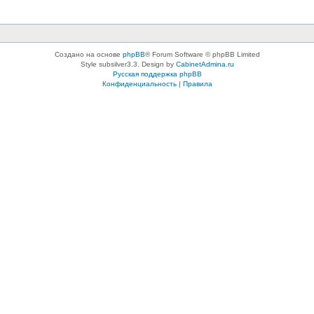
Создано на основе
phpBB
® Forum Software © phpBB Limited
Style subsilver3.3. Design by
CabinetAdmina.ru
Русская поддержка phpBB
Конфиденциальность
|
Правила