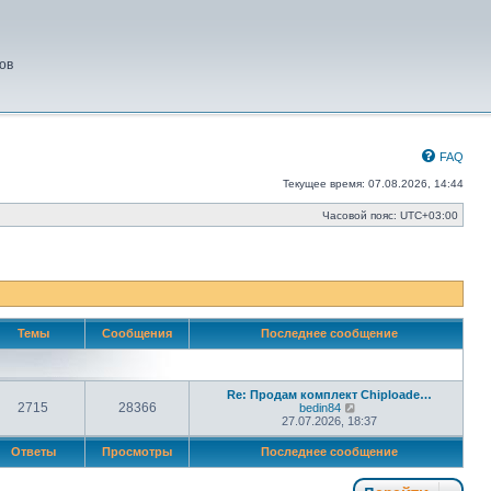
ов
FAQ
Текущее время: 07.08.2026, 14:44
Часовой пояс:
UTC+03:00
Темы
Сообщения
Последнее сообщение
Re: Продам комплект Chiploade…
2715
28366
П
bedin84
е
27.07.2026, 18:37
р
е
Ответы
Просмотры
Последнее сообщение
й
т
и