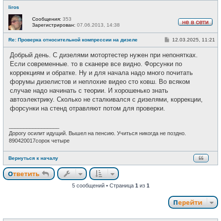
liros
Сообщения:
353
Зарегистрирован:
07.06.2013, 14:38
Н
е
С
Re: Проверка относительной компрессии на дизеле
12.03.2025, 11:21
в
о
с
о
е
Добрый день. С дизелями мотортестер нужен при непонятках.
б
т
щ
Если современные. то в сканере все видно. Форсунки по
и
е
коррекциям и обратке. Ну и для начала надо много почитать
н
и
форумы дизелистов и неплохие видео сто ковш. Во всяком
е
случае надо начинать с теории. И хорошенько знать
автоэлектрику. Сколько не сталкивался с дизелями, коррекции,
форсунки на стенд отравляют потом для проверки.
_________________
Дорогу осилит идущий. Вышел на пенсию. Учиться никогда не поздно.
890420017сорок четыре
Вернуться к началу
Ответить
5 сообщений • Страница
1
из
1
Перейти