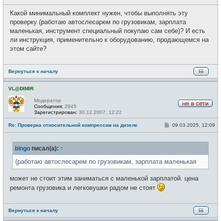
о
с
о
е
Какой минимальный комплект нужен, чтобы выполнять эту
б
т
щ
проверку (работаю автослесарем по грузовикам, зарплата
и
е
маленькая, инструмент специальный покупаю сам себе)? И есть
н
и
ли инструкция, применительно к оборудованию, продающемся на
е
этом сайте?
Вернуться к началу
VL@DIMIR
Модератор
Сообщения:
2945
Н
Зарегистрирован:
30.12.2007, 12:22
е
в
С
Re: Проверка относительной компрессии на дизеле
09.03.2025, 12:09
с
о
е
о
т
б
и
bingo
писал(а):
↑
щ
е
н
(работаю автослесарем по грузовикам, зарплата маленькая
и
е
может не стоит этим заниматься с маленькой зарплатой. цена
ремонта грузовика и легковушки радом не стоят
Вернуться к началу