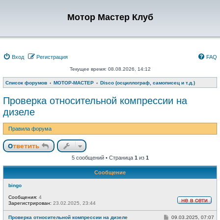
Мотор Мастер Клуб
Вход
Регистрация
FAQ
Текущее время: 08.08.2026, 14:12
Список форумов
МОТОР-МАСТЕР
Disco (осциллограф, самописец и т.д.)
Проверка относительной компрессии на
дизеле
Правила форума
Ответить
5 сообщений • Страница
1
из
1
Сообщение
bingo
Сообщения:
4
Зарегистрирован:
23.02.2025, 23:44
Н
е
С
Проверка относительной компрессии на дизеле
09.03.2025, 07:07
в