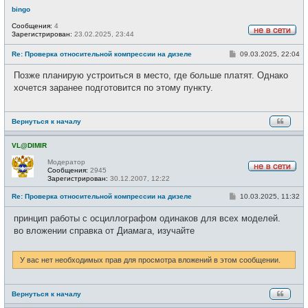
bingo
Сообщения:
4
Зарегистрирован:
23.02.2025, 23:44
Н
е
С
Re: Проверка относительной компрессии на дизеле
09.03.2025, 22:04
в
о
с
о
е
Позже планирую устроиться в место, где больше платят. Однако
б
т
щ
хочется заранее подготовится по этому пункту.
и
е
н
и
е
Вернуться к началу
VL@DIMIR
Модератор
Сообщения:
2945
Н
Зарегистрирован:
30.12.2007, 12:22
е
в
С
Re: Проверка относительной компрессии на дизеле
10.03.2025, 11:32
с
о
е
о
принцип работы с осциллографом одинаков для всех моделей.
т
б
и
щ
во вложении справка от Диамага, изучайте
е
н
и
У вас нет необходимых прав для просмотра вложений в этом сообщении.
е
Вернуться к началу