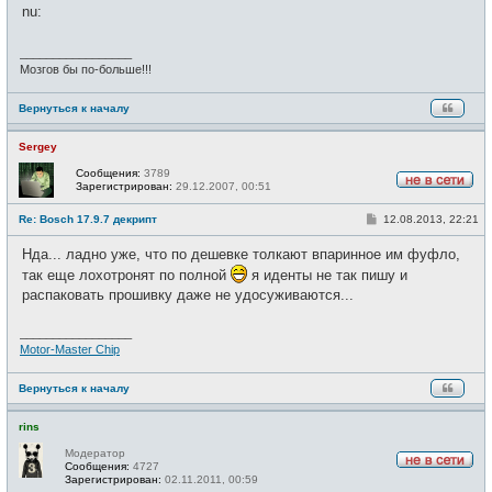
щ
nu:
и
е
н
и
_________________
е
Мозгов бы по-больше!!!
Вернуться к началу
Sergey
Сообщения:
3789
Зарегистрирован:
29.12.2007, 00:51
Н
е
С
Re: Bosch 17.9.7 декрипт
12.08.2013, 22:21
в
о
с
о
е
Нда... ладно уже, что по дешевке толкают впаринное им фуфло,
б
т
щ
так еще лохотронят по полной
я иденты не так пишу и
и
е
распаковать прошивку даже не удосуживаются...
н
и
е
_________________
Motor-Master Chip
Вернуться к началу
rins
Модератор
Сообщения:
4727
Н
Зарегистрирован:
02.11.2011, 00:59
е