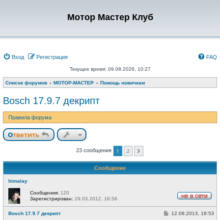
Мотор Мастер Клуб
Вход
Регистрация
FAQ
Текущее время: 09.08.2026, 10:27
Список форумов
МОТОР-МАСТЕР
Помощь новичкам
Bosch 17.9.7 декрипт
Правила форума
Ответить
1
2
23 сообщения
След.
Сообщение
himalay
Сообщения:
120
Зарегистрирован:
29.03.2012, 16:56
Н
е
С
Bosch 17.9.7 декрипт
12.08.2013, 18:53
в
о