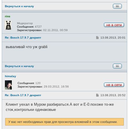
Вернуться к началу
rins
Модератор
Сообщения:
4727
Н
Зарегистрирован:
02.11.2011, 00:59
е
в
С
Re: Bosch 17.9.7 декрипт
13.08.2013, 20:01
с
о
е
о
вываливай что уж grabli
т
б
и
щ
е
н
и
е
Вернуться к началу
himalay
Сообщения:
120
Зарегистрирован:
29.03.2012, 16:56
Н
е
С
Re: Bosch 17.9.7 декрипт
13.08.2013, 20:52
в
о
с
о
е
Клиент уехал в Муром разбираться.А вот и Е-0.похоже то-же
б
т
щ
сток,контрольки одинаковые
и
е
н
и
У вас нет необходимых прав для просмотра вложений в этом сообщении.
е