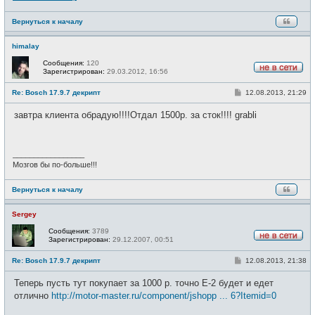
Вернуться к началу
himalay
Сообщения:
120
Зарегистрирован:
29.03.2012, 16:56
Н
е
С
Re: Bosch 17.9.7 декрипт
12.08.2013, 21:29
в
о
с
о
е
завтра клиента обрадую!!!!Отдал 1500р. за сток!!!! grabli
б
т
щ
и
е
н
и
_________________
е
Мозгов бы по-больше!!!
Вернуться к началу
Sergey
Сообщения:
3789
Зарегистрирован:
29.12.2007, 00:51
Н
е
С
Re: Bosch 17.9.7 декрипт
12.08.2013, 21:38
в
о
с
о
е
Теперь пусть тут покупает за 1000 р. точно Е-2 будет и едет
б
т
щ
отлично
http://motor-master.ru/component/jshopp ... 6?Itemid=0
и
е
н