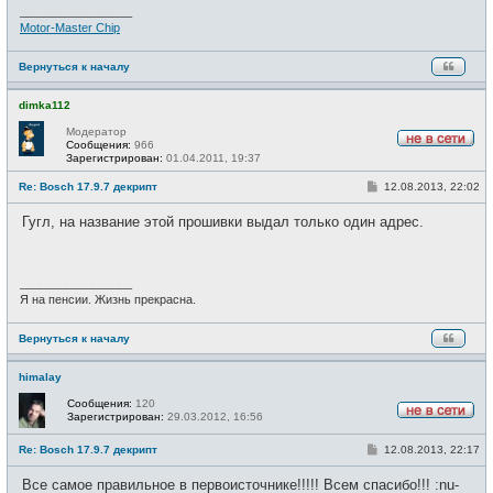
и
_________________
е
Motor-Master Chip
Вернуться к началу
dimka112
Модератор
Сообщения:
966
Н
Зарегистрирован:
01.04.2011, 19:37
е
в
С
Re: Bosch 17.9.7 декрипт
12.08.2013, 22:02
с
о
е
о
Гугл, на название этой прошивки выдал только один адрес.
т
б
и
щ
е
н
и
_________________
е
Я на пенсии. Жизнь прекрасна.
Вернуться к началу
himalay
Сообщения:
120
Зарегистрирован:
29.03.2012, 16:56
Н
е
С
Re: Bosch 17.9.7 декрипт
12.08.2013, 22:17
в
о
с
о
е
Все самое правильное в первоисточнике!!!!! Всем спасибо!!! :nu-
б
т