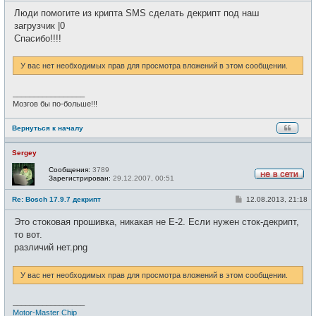
с
о
е
Люди помогите из крипта SMS сделать декрипт под наш
б
т
щ
загрузчик |0
и
е
Спасибо!!!!
н
и
е
У вас нет необходимых прав для просмотра вложений в этом сообщении.
_________________
Мозгов бы по-больше!!!
Вернуться к началу
Sergey
Сообщения:
3789
Зарегистрирован:
29.12.2007, 00:51
Н
е
С
Re: Bosch 17.9.7 декрипт
12.08.2013, 21:18
в
о
с
о
е
Это стоковая прошивка, никакая не Е-2. Если нужен сток-декрипт,
б
т
щ
то вот.
и
е
различий нет.png
н
и
е
У вас нет необходимых прав для просмотра вложений в этом сообщении.
_________________
Motor-Master Chip