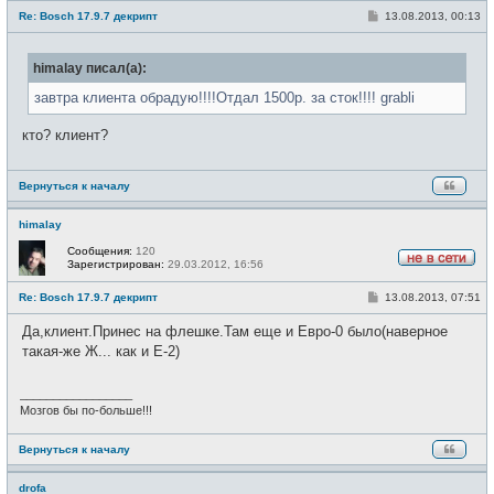
в
С
Re: Bosch 17.9.7 декрипт
13.08.2013, 00:13
с
о
е
о
т
б
и
himalay писал(а):
щ
е
н
завтра клиента обрадую!!!!Отдал 1500р. за сток!!!! grabli
и
е
кто? клиент?
Вернуться к началу
himalay
Сообщения:
120
Зарегистрирован:
29.03.2012, 16:56
Н
е
С
Re: Bosch 17.9.7 декрипт
13.08.2013, 07:51
в
о
с
о
е
Да,клиент.Принес на флешке.Там еще и Евро-0 было(наверное
б
т
щ
такая-же Ж... как и Е-2)
и
е
н
и
_________________
е
Мозгов бы по-больше!!!
Вернуться к началу
drofa