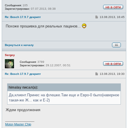
Сообщения:
105
Зарегистрирован:
07.07.2013, 08:38
Н
е
С
Re: Bosch 17.9.7 декрипт
13.08.2013, 16:45
в
о
с
о
е
Похоже прошивка для реальных пацанов...
б
т
щ
и
е
н
и
е
Вернуться к началу
Sergey
Сообщения:
3789
Зарегистрирован:
29.12.2007, 00:51
Н
е
С
Re: Bosch 17.9.7 декрипт
13.08.2013, 19:30
в
о
с
о
е
б
т
himalay писал(а):
щ
и
е
н
Да,клиент.Принес на флешке.Там еще и Евро-0 было(наверное
и
такая-же Ж... как и Е-2)
е
Ждем продолжения
_________________
Motor-Master Chip