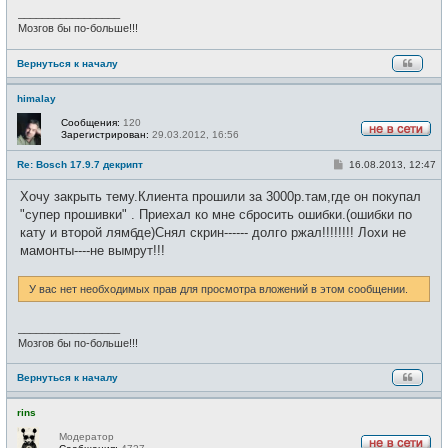
_________________
Мозгов бы по-больше!!!
Вернуться к началу
himalay
Сообщения:
120
Зарегистрирован:
29.03.2012, 16:56
Н
е
С
Re: Bosch 17.9.7 декрипт
16.08.2013, 12:47
в
о
с
о
е
Хочу закрыть тему.Клиента прошили за 3000р.там,где он покупал
б
т
щ
"супер прошивки" . Приехал ко мне сбросить ошибки.(ошибки по
и
е
кату и второй лямбде)Снял скрин------ долго ржал!!!!!!!! Лохи не
н
и
мамонты----не вымрут!!!
е
У вас нет необходимых прав для просмотра вложений в этом сообщении.
_________________
Мозгов бы по-больше!!!
Вернуться к началу
rins
Модератор