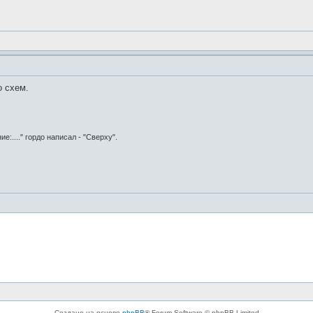
о схем.
:...." гордо написал - "Сверху".
Создано на основе
phpBB
® Forum Software © phpBB Limited