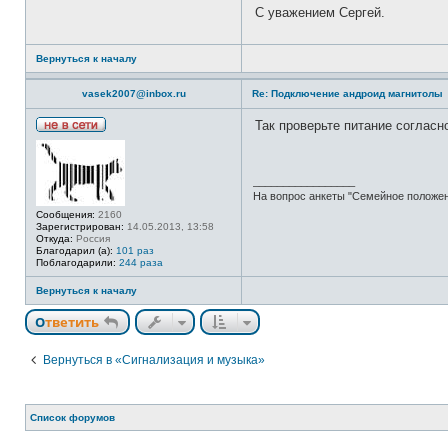
С уважением Сергей.
Вернуться к началу
vasek2007@inbox.ru
Re: Подключение андроид магнитолы
Так проверьте питание согласн
Н
е
в
с
_________________
е
На вопрос анкеты "Семейное положение
т
и
Сообщения:
2160
Зарегистрирован:
14.05.2013, 13:58
Откуда:
Россия
Благодарил (а):
101 раз
Поблагодарили:
244 раза
Вернуться к началу
Ответить
Вернуться в «Сигнализация и музыка»
Список форумов