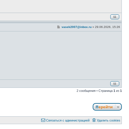
С
vasek2007@inbox.ru
»
29.06.2026, 15:26
о
о
б
щ
е
н
и
е
2 сообщения • Страница
1
из
1
Перейти
Связаться с администрацией
Удалить cookies