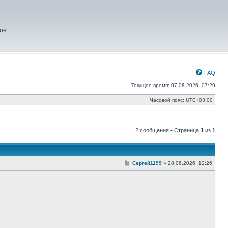
ов
FAQ
Текущее время: 07.08.2026, 07:29
Часовой пояс:
UTC+03:00
2 сообщения • Страница
1
из
1
С
Сергей1199
»
28.06.2026, 12:26
о
о
б
щ
е
н
и
е