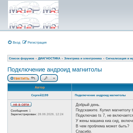
Вход
Регистрация
Список форумов
ДИАГНОСТИКА
Электрика и электроника
Сигнализация и м
Подключение андроид магнитолы
Ответить
Автор
Сергей1199
Подключение андроид магнитолы
Добрый день.
Н
Подскажите. Купил магнитолу t
Сообщения:
1
е
Зарегистрирован:
28.06.2026, 12:24
Подключаю ts 7, не включаетс
в
с
У жены машина киа сид, включил
е
В чем проблема может быть?
т
и
Спасибо.