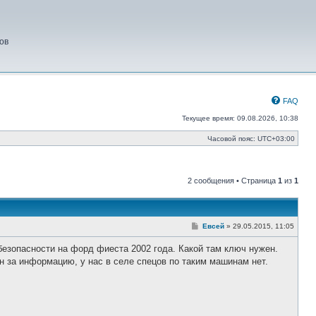
ов
FAQ
Текущее время: 09.08.2026, 10:38
Часовой пояс:
UTC+03:00
2 сообщения • Страница
1
из
1
С
Евсей
»
29.05.2015, 11:05
о
о
безопасности на форд фиеста 2002 года. Какой там ключ нужен.
б
щ
н за информацию, у нас в селе спецов по таким машинам нет.
е
н
и
е