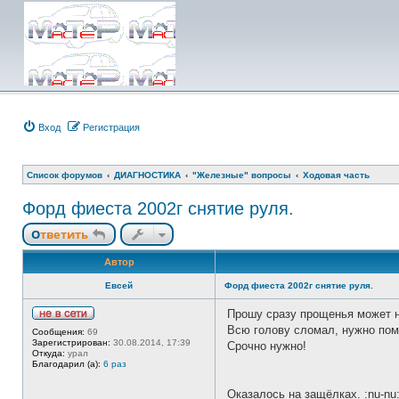
Вход
Регистрация
Список форумов
ДИАГНОСТИКА
"Железные" вопросы
Ходовая часть
Форд фиеста 2002г снятие руля.
Ответить
Автор
Евсей
Форд фиеста 2002г снятие руля.
Прошу сразу прощенья может не
Н
Всю голову сломал, нужно поме
Сообщения:
69
е
Зарегистрирован:
30.08.2014, 17:39
Срочно нужно!
в
Откуда:
урал
с
Благодарил (а):
6 раз
е
т
и
Оказалось на защёлках. :nu-nu