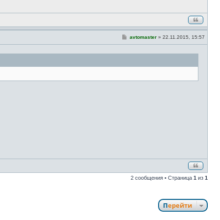
С
avtomaster
»
22.11.2015, 15:57
о
о
б
щ
е
н
и
е
2 сообщения • Страница
1
из
1
Перейти