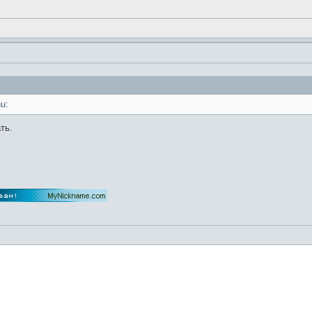
u:
ть.