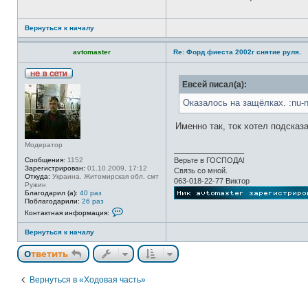
Вернуться к началу
avtomaster
Re: Форд фиеста 2002г снятие руля.
Н
Евсей писал(а):
е
в
Оказалось на защёлках. :nu-n
с
е
т
Именно так, ток хотел подсказа
и
Модератор
_________________
Сообщения:
1152
Верьте в ГОСПОДА!
Зарегистрирован:
01.10.2009, 17:12
Связь со мной.
Откуда:
Украина. Житомирская обл. смт
063-018-22-77 Виктор
Ружин
Благодарил (а):
40 раз
Поблагодарили:
26 раз
К
Контактная информация:
о
н
Вернуться к началу
т
а
к
Ответить
т
н
а
Вернуться в «Ходовая часть»
я
и
н
ф