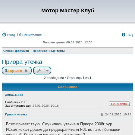
Мотор Мастер Клуб
Вход
Регистрация
FAQ
Текущее время: 09.08.2026, 12:55
Список форумов
Перенесенные темы
Приора утечка
Закрыто
2 сообщения • Страница
1
из
1
Сообщение
Дима111888
Сообщения:
1
Зарегистрирован:
24.01.2026, 10:18
Н
е
С
Приора утечка
24.01.2026, 10:24
в
о
с
о
е
Всех приветствую. Случилась утечка в Приоре 2008г эур.
б
т
щ
Искал искал дошел до предохранителя F31 вот этот большой
и
е
зелёный. Куда дальше копать что делать?