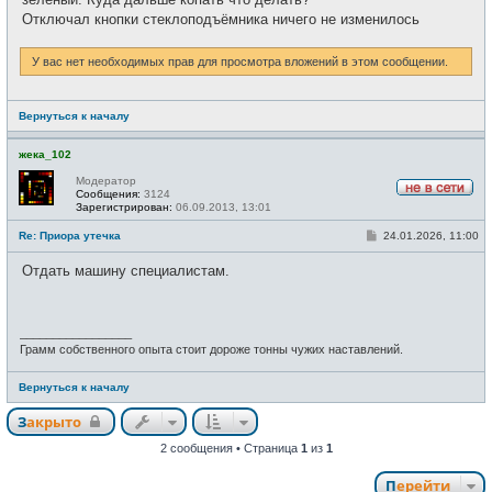
н
и
Отключал кнопки стеклоподъёмника ничего не изменилось
е
У вас нет необходимых прав для просмотра вложений в этом сообщении.
Вернуться к началу
жека_102
Модератор
Сообщения:
3124
Н
Зарегистрирован:
06.09.2013, 13:01
е
в
С
Re: Приора утечка
24.01.2026, 11:00
с
о
е
о
Отдать машину специалистам.
т
б
и
щ
е
н
и
_________________
е
Грамм собственного опыта стоит дороже тонны чужих наставлений.
Вернуться к началу
Закрыто
2 сообщения • Страница
1
из
1
Перейти