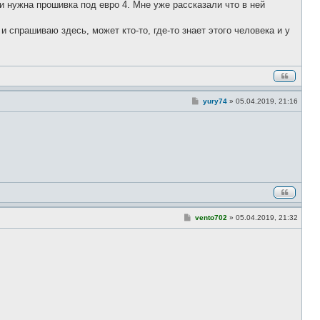
 и нужна прошивка под евро 4. Мне уже рассказали что в ней
б
щ
е
 спрашиваю здесь, может кто-то, где-то знает этого человека и у
н
и
е
С
yury74
»
05.04.2019, 21:16
о
о
б
щ
е
н
и
е
С
vento702
»
05.04.2019, 21:32
о
о
б
щ
е
н
и
е