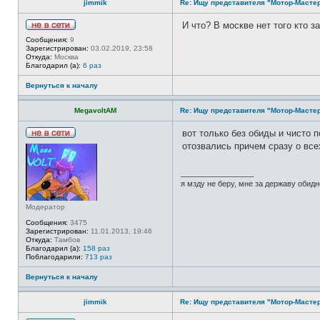
jimmik
Re: Ищу представителя "Мотор-Мастер
И что? В москве нет того кто 
Н
Сообщения:
9
е
Зарегистрирован:
03.02.2019, 23:58
в
Откуда:
Москва
с
Благодарил (а):
6 раз
е
т
Вернуться к началу
и
MegavoltAM
Re: Ищу представителя "Мотор-Мастер
вот только без обиды и чисто по
Н
отозвались причем сразу о все
е
в
с
_________________
е
я мзду не беру, мне за державу обидн
т
и
Модератор
Сообщения:
3475
Зарегистрирован:
11.01.2013, 19:46
Откуда:
Тамбов
Благодарил (а):
158 раз
Поблагодарили:
713 раз
Вернуться к началу
jimmik
Re: Ищу представителя "Мотор-Мастер