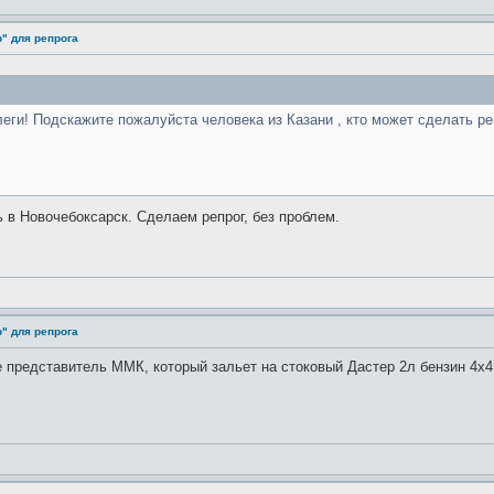
" для репрога
ги! Подскажите пожалуйста человека из Казани , кто может сделать репр
 в Новочебоксарск. Сделаем репрог, без проблем.
" для репрога
е представитель ММК, который зальет на стоковый Дастер 2л бензин 4х