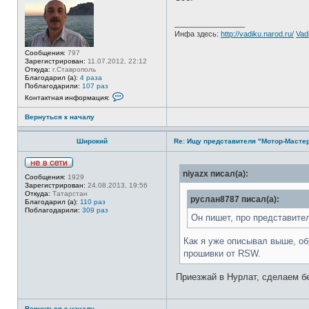
е
в
с
_________________
е
Инфа здесь:
http://vadiku.narod.ru/
Vad
т
и
Сообщения:
797
Зарегистрирован:
11.07.2012, 22:12
Откуда:
г.Ставрополь
Благодарил (а):
4 раза
Поблагодарили:
107 раз
К
Контактная информация:
о
н
Вернуться к началу
т
а
к
Широкий
Re: Ищу представителя "Мотор-Мастер
т
н
а
я
Н
niyazx писал(а):
и
Сообщения:
1929
е
н
Зарегистрирован:
24.08.2013, 19:56
в
ф
Откуда:
Татарстан
с
руслан8787 писал(а):
о
Благодарил (а):
110 раз
е
р
Поблагодарили:
309 раз
т
Он пишет, про представител
м
и
а
ц
Как я уже описывал выше, обр
и
я
прошивки от RSW.
п
о
Приезжай в Нурлат, сделаем б
л
ь
з
о
Вернуться к началу
в