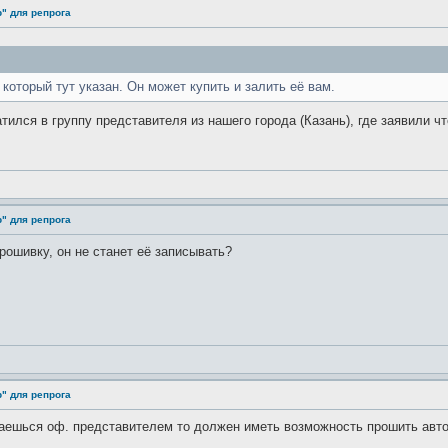
" для репрога
который тут указан. Он может купить и залить её вам.
тился в группу представителя из нашего города (Казань), где заявили ч
" для репрога
прошивку, он не станет её записывать?
" для репрога
ваешься оф. представителем то должен иметь возможность прошить авто