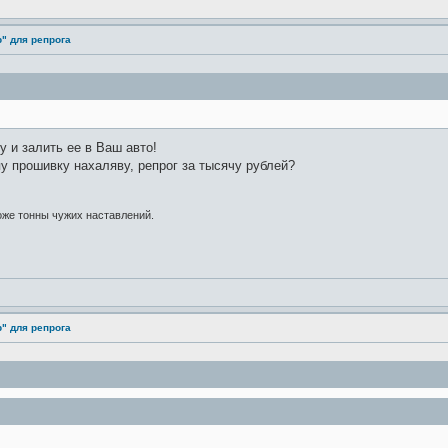
" для репрога
у и залить ее в Ваш авто!
у прошивку нахаляву, репрог за тысячу рублей?
оже тонны чужих наставлений.
" для репрога