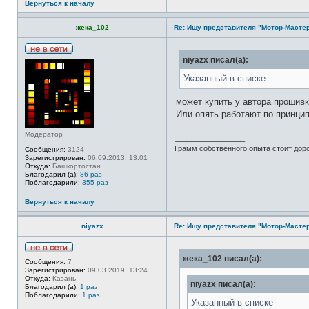
Вернуться к началу
жека_102
Re: Ищу представителя "Мотор-Мастер
Н
niyazx писал(а):
е
в
Указанный в списке
с
е
т
может купить у автора прошивк
и
Или опять работают по принцип
Модератор
_________________
Грамм собственного опыта стоит дор
Сообщения:
3124
Зарегистрирован:
06.09.2013, 13:01
Откуда:
Башкортостан
Благодарил (а):
86 раз
Поблагодарили:
355 раз
Вернуться к началу
niyazx
Re: Ищу представителя "Мотор-Мастер
Н
жека_102 писал(а):
Сообщения:
7
е
Зарегистрирован:
09.03.2019, 13:24
в
Откуда:
Казань
с
niyazx писал(а):
Благодарил (а):
1 раз
е
Поблагодарили:
1 раз
т
Указанный в списке
и