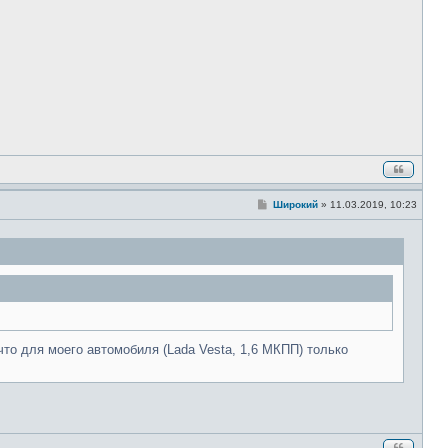
е
н
и
е
С
Широкий
»
11.03.2019, 10:23
о
о
б
щ
е
н
и
е
что для моего автомобиля (Lada Vesta, 1,6 МКПП) только