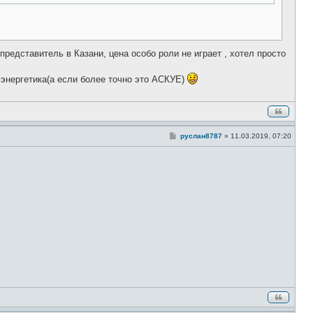
редставитель в Казани, цена особо роли не играет , хотел просто
 энергетика(а если более точно это АСКУЕ)
С
руслан8787
»
11.03.2019, 07:20
о
о
б
щ
е
н
и
е