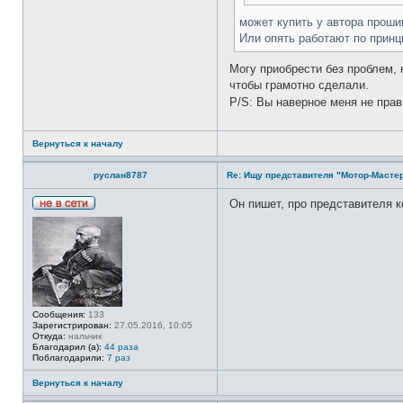
может купить у автора прошив
Или опять работают по принц
Могу приобрести без проблем, 
чтобы грамотно сделали.
P/S: Вы наверное меня не прав
Вернуться к началу
руслан8787
Re: Ищу представителя "Мотор-Мастер
Он пишет, про представителя к
Н
е
в
с
е
т
и
Сообщения:
133
Зарегистрирован:
27.05.2016, 10:05
Откуда:
нальчик
Благодарил (а):
44 раза
Поблагодарили:
7 раз
Вернуться к началу