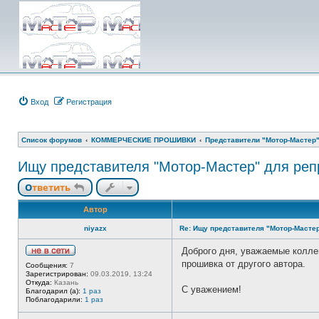
Вход
Регистрация
Список форумов
КОММЕРЧЕСКИЕ ПРОШИВКИ
Представители "Мотор-Мастер
Ищу представителя "Мотор-Мастер" для реп
Ответить
Автор
niyazx
Re: Ищу представителя "Мотор-Мастер
Доброго дня, уважаемые коллег
Н
прошивка от другого автора.
Сообщения:
7
е
Зарегистрирован:
09.03.2019, 13:24
в
Откуда:
Казань
с
С уважением!
Благодарил (а):
1 раз
е
Поблагодарили:
1 раз
т
и