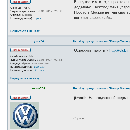
Вы путаете что-то, я просто с
Н
доделано. Поэтому меня устро
Сообщения:
9
е
Зарегистрирован:
03.02.2019, 23:58
Просто в Москве нет чиповальш
в
Откуда:
Москва
с
него нет своего сайта.
Благодарил (а):
6 раз
е
т
и
Вернуться к началу
yury74
Re: Ищу представителя "Мотор-Мастер
Освежить память ?
http://club.
Н
Сообщения:
749
е
Зарегистрирован:
25.08.2014, 01:43
в
Откуда:
Архангельская обл.
с
Благодарил (а):
150 раз
е
Поблагодарили:
91 раз
т
и
Вернуться к началу
vento702
Re: Ищу представителя "Мотор-Мастер
jimmik
, На следующей неделе 
Н
е
в
с
_________________
е
Сергей
т
и