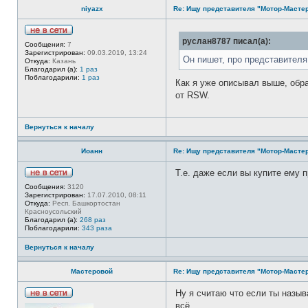
niyazx
Re: Ищу представителя "Мотор-Мастер
Н
руслан8787 писал(а):
Сообщения:
7
е
Зарегистрирован:
09.03.2019, 13:24
в
Он пишет, про представителя 
Откуда:
Казань
с
Благодарил (а):
1 раз
е
Поблагодарили:
1 раз
т
Как я уже описывал выше, обра
и
от RSW.
Вернуться к началу
Иоанн
Re: Ищу представителя "Мотор-Мастер
Т.е. даже если вы купите ему 
Н
Сообщения:
3120
е
Зарегистрирован:
17.07.2010, 08:11
в
Откуда:
Респ. Башкортостан
с
Красноусольский
е
Благодарил (а):
268 раз
т
Поблагодарили:
343 раза
и
Вернуться к началу
Мастеровой
Re: Ищу представителя "Мотор-Мастер
Ну я считаю что если ты назы
Н
всё.