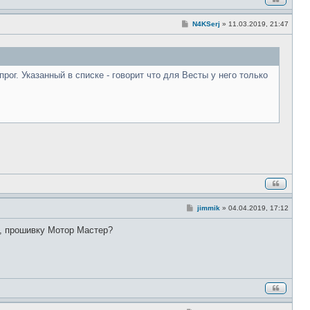
С
N4KSerj
»
11.03.2019, 21:47
о
о
б
щ
е
н
ог. Указанный в списке - говорит что для Весты у него только
и
е
С
jimmik
»
04.04.2019, 17:12
о
о
4, прошивку Мотор Мастер?
б
щ
е
н
и
е