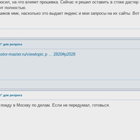
просил, на что влияет прошивка. Сейчас я решил оставить в стоке дастер
ит полностью.
иков ммк, насколько это выдает яндекс и мои запросы на их сайты. Вот и
" для репрога
motor-master.ru/viewtopic.p ... 2820#p2028
" для репрога
поеду в Москву по делам. Если не передумал, готовься.