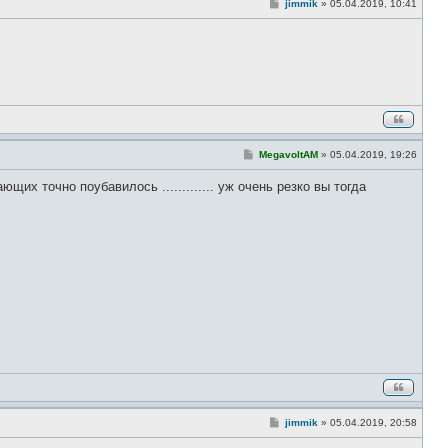
С
jimmik
»
05.04.2019, 10:41
о
о
б
щ
е
н
и
е
С
MegavoltAM
»
05.04.2019, 19:26
о
о
щих точно поубавилось ............. уж очень резко вы тогда
б
щ
е
н
и
е
С
jimmik
»
05.04.2019, 20:58
о
о