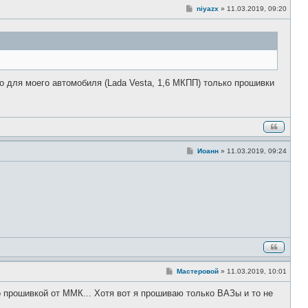
С
niyazx
»
11.03.2019, 09:20
о
о
б
щ
е
н
и
е
то для моего автомобиля (Lada Vesta, 1,6 МКПП) только прошивки
С
Иоанн
»
11.03.2019, 09:24
о
о
б
щ
е
н
и
е
С
Мастеровой
»
11.03.2019, 10:01
о
о
 прошивкой от ММК... Хотя вот я прошиваю только ВАЗы и то не
б
щ