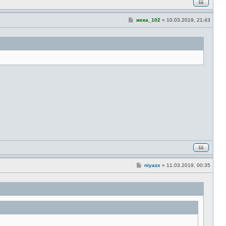
С
жека_102
»
10.03.2019, 21:43
о
о
б
щ
е
н
и
е
С
niyazx
»
11.03.2019, 00:35
о
о
б
щ
е
н
и
е