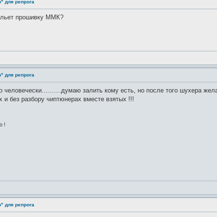
" для репрога
зальет прошивку ММК?
" для репрога
 человечески..........думаю залить кому есть, но после того шухера желаю
х и без разбору чиптюнерах вместе взятых !!!
о !
" для репрога