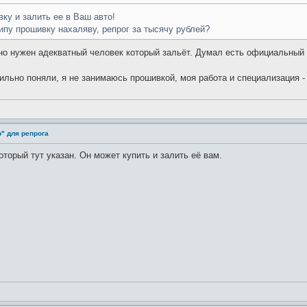
ку и залить ее в Ваш авто!
ипу прошивку нахаляву, репрог за тысячу рублей?
но нужен адекватный человек который зальёт. Думал есть официальный п
ильно поняли, я не занимаюсь прошивкой, моя работа и специализация -
" для репрога
оторый тут указан. Он может купить и залить её вам.