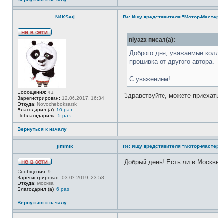
а
т
N4KSerj
Re: Ищу представителя "Мотор-Мастер
е
л
я
М
Н
niyazx писал(а):
а
е
с
в
Доброго дня, уважаемые колле
т
с
е
прошивка от другого автора.
е
р
т
о
и
в
С уважением!
о
й
Сообщения:
41
Здравствуйте, можете приехать
Зарегистрирован:
12.06.2017, 16:34
Откуда:
Novocheboksarsk
Благодарил (а):
10 раз
Поблагодарили:
5 раз
Вернуться к началу
jimmik
Re: Ищу представителя "Мотор-Мастер
Добрый день! Есть ли в Москв
Н
Сообщения:
9
е
Зарегистрирован:
03.02.2019, 23:58
в
Откуда:
Москва
с
Благодарил (а):
6 раз
е
т
Вернуться к началу
и