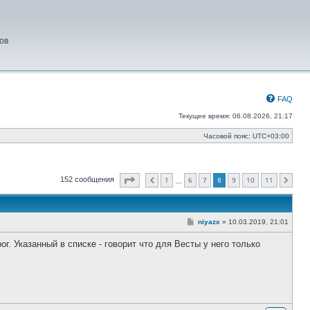
ов
FAQ
Текущее время: 06.08.2026, 21:17
Часовой пояс:
UTC+03:00
Страница
8
из
11
1
6
7
8
9
10
11
152 сообщения
Пред.
След.
…
С
niyazx
»
10.03.2019, 21:01
о
о
г. Указанный в списке - говорит что для Весты у него только
б
щ
е
н
и
е