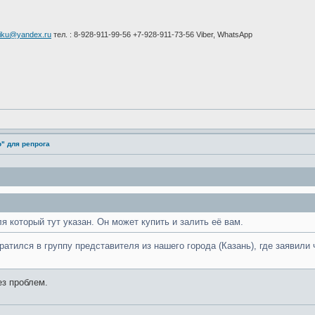
iku@yandex.ru
тел. : 8-928-911-99-56 +7-928-911-73-56 Viber, WhatsApp
" для репрога
я который тут указан. Он может купить и залить её вам.
атился в группу представителя из нашего города (Казань), где заявили 
ез проблем.