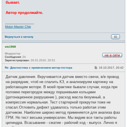
бывает.
Автор продолжайте.
_________________
Motor-Master Chip
Вернуться к началу
sts1968
Модератор
Сообщения:
24
Н
Зарегистрирован:
26.01.2016, 20:51
е
в
С
Re: Диагностика с применением мотор-тестера
16.10.2017, 20:42
с
о
е
о
Датчик давления. Вкручивается датчик вместо свечи, в/в провод
т
б
и
щ
на разрядник, чтоб не спалить КЗ, и анализируем картинку на
е
работающем моторе. В моей практике бывали случаи, когда при
н
и
поломке перегородок между поршневыми кольцами
е
(детонационное разрушение ), расход масла безумный, а
компрессия нормальная. Тест стартерной прокрутки тоже не
спасал.Отловить дефект удавалось только работая этим
датчиком. Наиболее широко метод применяется для анализа фаз
ГРМ. Но тест весьма универсален. Мы видим все такты работы
цилиндра. Всасывание - сжатие - рабочий ход - выпуск. Лично я