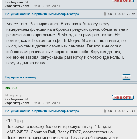
Сообщения:
24
Н
Зарегистрирован:
26.01.2016, 20:51
е
в
С
Re: Диагностика с применением мотор-тестера
06.11.2017, 22:56
с
о
е
о
Более того. Расширю ответ. В хелпах к Автоасу перед
т
б
и
щ
измерением функция калибровки предусмотрена, обязательна и
е
реализована в программе. В Мотодоке примерно так же. Не
н
и
помню, как в Постоллографе. В Модис-М этого , по памяти, не
е
было, но там и датчик стоил как самолет. Так что я не особо
сейчас заморачиваюсь и верю только себе. Вкрутил датчик,
ничего не заводя, запускаешь развертку и смотрю где ноль. К
нему и двигаю сетку.
Вернуться к началу
sts1968
Модератор
Сообщения:
24
Н
Зарегистрирован:
26.01.2016, 20:51
е
в
С
Re: Диагностика с применением мотор-тестера
06.11.2017, 23:41
с
о
е
о
CR_1.jpg
т
б
и
щ
Но сейчас расскажу более интересную штуку. "Валдай",
е
ММЗ-245Е3. Common-Rail, Boscy EDC7, соответственно.
н
и
Прокладку головы меняли в мае. Тогда же обнаружили, что