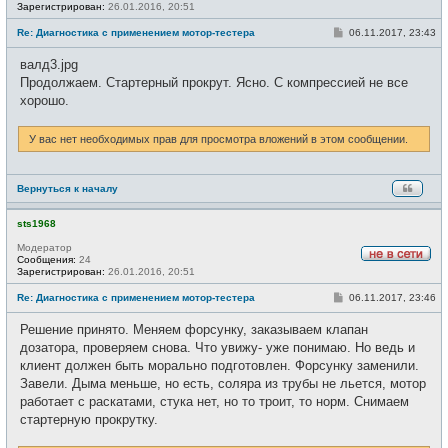
Н
Зарегистрирован:
26.01.2016, 20:51
е
в
С
Re: Диагностика с применением мотор-тестера
06.11.2017, 23:43
с
о
е
о
валд3.jpg
т
б
и
щ
Продолжаем. Стартерный прокрут. Ясно. С компрессией не все
е
хорошо.
н
и
е
У вас нет необходимых прав для просмотра вложений в этом сообщении.
Вернуться к началу
sts1968
Модератор
Сообщения:
24
Н
Зарегистрирован:
26.01.2016, 20:51
е
в
С
Re: Диагностика с применением мотор-тестера
06.11.2017, 23:46
с
о
е
о
Решение принято. Меняем форсунку, заказываем клапан
т
б
и
щ
дозатора, проверяем снова. Что увижу- уже понимаю. Но ведь и
е
клиент должен быть морально подготовлен. Форсунку заменили.
н
и
Завели. Дыма меньше, но есть, соляра из трубы не льется, мотор
е
работает с раскатами, стука нет, но то троит, то норм. Снимаем
стартерную прокрутку.