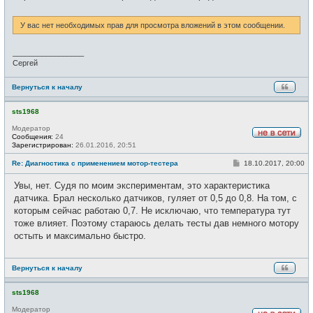
е
н
и
У вас нет необходимых прав для просмотра вложений в этом сообщении.
е
_________________
Сергей
Вернуться к началу
sts1968
Модератор
Сообщения:
24
Н
Зарегистрирован:
26.01.2016, 20:51
е
в
С
Re: Диагностика с применением мотор-тестера
18.10.2017, 20:00
с
о
е
о
Увы, нет. Судя по моим экспериментам, это характеристика
т
б
и
щ
датчика. Брал несколько датчиков, гуляет от 0,5 до 0,8. На том, с
е
которым сейчас работаю 0,7. Не исключаю, что температура тут
н
и
тоже влияет. Поэтому стараюсь делать тесты дав немного мотору
е
остыть и максимально быстро.
Вернуться к началу
sts1968
Модератор