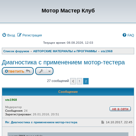
Мотор Мастер Клуб
Вход
Регистрация
FAQ
Текущее время: 08.08.2026, 12:03
Список форумов
АВТОРСКИЕ МАТЕРИАЛЫ и ПРОГРАММЫ
sts1968
Диагностика с применением мотор-тестера
Ответить
1
2
27 сообщений
Пред.
Сообщение
sts1968
Модератор
Сообщения:
24
Н
Зарегистрирован:
26.01.2016, 20:51
е
в
С
Re: Диагностика с применением мотор-тестера
14.10.2017, 22:45
с
о
е
о
т
б
и