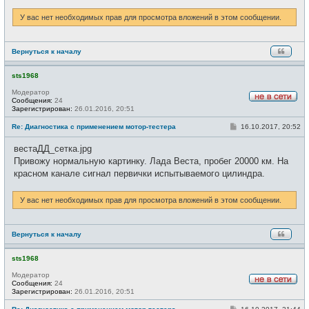
У вас нет необходимых прав для просмотра вложений в этом сообщении.
Вернуться к началу
sts1968
Модератор
Сообщения:
24
Н
Зарегистрирован:
26.01.2016, 20:51
е
в
С
Re: Диагностика с применением мотор-тестера
16.10.2017, 20:52
с
о
е
о
вестаДД_сетка.jpg
т
б
и
щ
Привожу нормальную картинку. Лада Веста, пробег 20000 км. На
е
красном канале сигнал первички испытываемого цилиндра.
н
и
е
У вас нет необходимых прав для просмотра вложений в этом сообщении.
Вернуться к началу
sts1968
Модератор
Сообщения:
24
Н
Зарегистрирован:
26.01.2016, 20:51
е
в
С