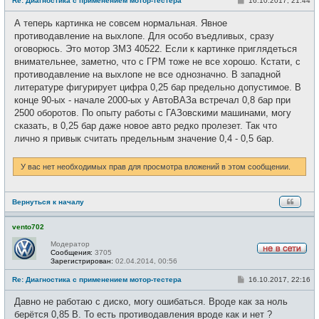
Re: Диагностика с применением мотор-тестера
16.10.2017, 21:44
с
о
е
о
А теперь картинка не совсем нормальная. Явное
т
б
и
щ
противодавление на выхлопе. Для особо въедливых, сразу
е
оговорюсь. Это мотор ЗМЗ 40522. Если к картинке приглядеться
н
и
внимательнее, заметно, что с ГРМ тоже не все хорошо. Кстати, с
е
противодавление на выхлопе не все однозначно. В западной
литературе фигурирует цифра 0,25 бар предельно допустимое. В
конце 90-ых - начале 2000-ых у АвтоВАЗа встречал 0,8 бар при
2500 оборотов. По опыту работы с ГАЗовскими машинами, могу
сказать, в 0,25 бар даже новое авто редко пролезет. Так что
лично я привык считать предельным значение 0,4 - 0,5 бар.
У вас нет необходимых прав для просмотра вложений в этом сообщении.
Вернуться к началу
vento702
Модератор
Сообщения:
3705
Н
Зарегистрирован:
02.04.2014, 00:56
е
в
С
Re: Диагностика с применением мотор-тестера
16.10.2017, 22:16
с
о
е
о
Давно не работаю с диско, могу ошибаться. Вроде как за ноль
т
б
и
щ
берётся 0,85 В. То есть противодавления вроде как и нет ?