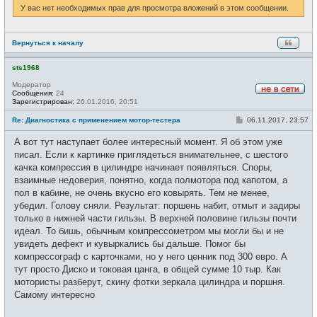
У вас нет необходимых прав для просмотра вложений в этом сообщении.
Вернуться к началу
sts1968
Модератор
Сообщения:
24
Н
Зарегистрирован:
26.01.2016, 20:51
е
в
С
Re: Диагностика с применением мотор-тестера
06.11.2017, 23:57
с
о
е
о
А вот тут наступает более интересный момент. Я об этом уже
т
б
и
щ
писал. Если к картинке приглядеться внимательнее, с шестого
е
качка компрессия в цилиндре начинает появляться. Споры,
н
и
взаимные недоверия, понятно, когда полмотора под капотом, а
е
пол в кабине, не очень вкусно его ковырять. Тем не менее,
убедил. Голову сняли. Результат: поршень набит, отмыт и задиры
только в нижней части гильзы. В верхней половине гильзы почти
идеал. То бишь, обычным компрессометром мы могли бы и не
увидеть дефект и кувыркались бы дальше. Помог бы
компрессограф с карточками, но у него ценник под 300 евро. А
тут просто Диско и токовая цанга, в общей сумме 10 тыр. Как
мотористы разберут, скину фотки зеркала цилиндра и поршня.
Самому интересно