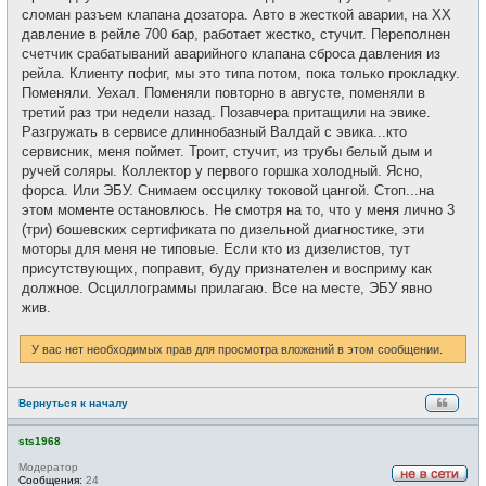
е
сломан разъем клапана дозатора. Авто в жесткой аварии, на ХХ
давление в рейле 700 бар, работает жестко, стучит. Переполнен
счетчик срабатываний аварийного клапана сброса давления из
рейла. Клиенту пофиг, мы это типа потом, пока только прокладку.
Поменяли. Уехал. Поменяли повторно в августе, поменяли в
третий раз три недели назад. Позавчера притащили на эвике.
Разгружать в сервисе длиннобазный Валдай с эвика...кто
сервисник, меня поймет. Троит, стучит, из трубы белый дым и
ручей соляры. Коллектор у первого горшка холодный. Ясно,
форса. Или ЭБУ. Снимаем оссцилку токовой цангой. Стоп...на
этом моменте остановлюсь. Не смотря на то, что у меня лично 3
(три) бошевских сертификата по дизельной диагностике, эти
моторы для меня не типовые. Если кто из дизелистов, тут
присутствующих, поправит, буду признателен и восприму как
должное. Осциллограммы прилагаю. Все на месте, ЭБУ явно
жив.
У вас нет необходимых прав для просмотра вложений в этом сообщении.
Вернуться к началу
sts1968
Модератор
Сообщения:
24