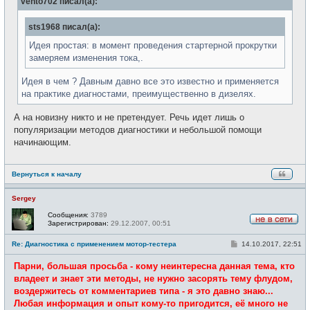
vento702 писал(а):
щ
е
н
sts1968 писал(а):
и
е
Идея простая: в момент проведения стартерной прокрутки
замеряем изменения тока,.
Идея в чем ? Давным давно все это известно и применяется
на практике диагностами, преимущественно в дизелях.
А на новизну никто и не претендует. Речь идет лишь о
популяризации методов диагностики и небольшой помощи
начинающим.
Вернуться к началу
Sergey
Сообщения:
3789
Зарегистрирован:
29.12.2007, 00:51
Н
е
С
Re: Диагностика с применением мотор-тестера
14.10.2017, 22:51
в
о
с
о
е
Парни, большая просьба - кому неинтересна данная тема, кто
б
т
щ
владеет и знает эти методы, не нужно засорять тему флудом,
и
е
воздержитесь от комментариев типа - я это давно знаю...
н
и
Любая информация и опыт кому-то пригодится, её много не
е