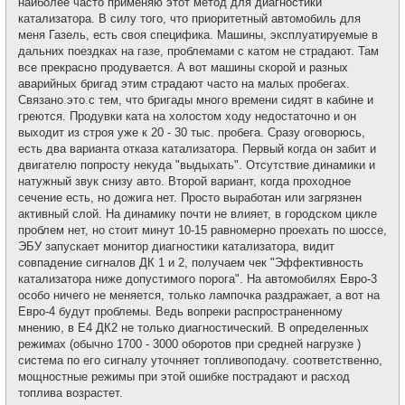
наиболее часто применяю этот метод для диагностики
катализатора. В силу того, что приоритетный автомобиль для
меня Газель, есть своя специфика. Машины, эксплуатируемые в
дальних поездках на газе, проблемами с катом не страдают. Там
все прекрасно продувается. А вот машины скорой и разных
аварийных бригад этим страдают часто на малых пробегах.
Связано это с тем, что бригады много времени сидят в кабине и
греются. Продувки ката на холостом ходу недостаточно и он
выходит из строя уже к 20 - 30 тыс. пробега. Сразу оговорюсь,
есть два варианта отказа катализатора. Первый когда он забит и
двигателю попросту некуда "выдыхать". Отсутствие динамики и
натужный звук снизу авто. Второй вариант, когда проходное
сечение есть, но дожига нет. Просто выработан или загрязнен
активный слой. На динамику почти не влияет, в городском цикле
проблем нет, но стоит минут 10-15 равномерно проехать по шоссе,
ЭБУ запускает монитор диагностики катализатора, видит
совпадение сигналов ДК 1 и 2, получаем чек "Эффективность
катализатора ниже допустимого порога". На автомобилях Евро-3
особо ничего не меняется, только лампочка раздражает, а вот на
Евро-4 будут проблемы. Ведь вопреки распространенному
мнению, в Е4 ДК2 не только диагностический. В определенных
режимах (обычно 1700 - 3000 оборотов при средней нагрузке )
система по его сигналу уточняет топливоподачу. соответственно,
мощностные режимы при этой ошибке пострадают и расход
топлива возрастет.