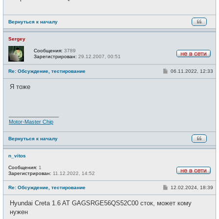
е
н
и
е
Вернуться к началу
Sergey
Сообщения:
3789
Зарегистрирован:
29.12.2007, 00:51
Н
е
С
Re: Обсуждение, тестирование
06.11.2022, 12:33
в
о
с
о
е
Я тоже
б
т
щ
и
е
н
и
_________________
е
Motor-Master Chip
Вернуться к началу
n_vitos
Сообщения:
1
Зарегистрирован:
11.12.2022, 14:52
Н
е
С
Re: Обсуждение, тестирование
12.02.2024, 18:39
в
о
с
о
е
Hyundai Creta 1.6 AT GAGSRGE56QS52C00 сток, может кому
б
т
щ
нужен
и
е