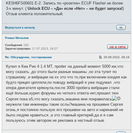
е
KE5H6FS00601 Е-2. Запись по «розетке» ECUF Flasher не более
н
и
3-х минут. (
Unlock ECU – «Да» если «Нет» – не будет запуска!
)
е
Отзыв клиента положительный.
Вернуться к началу
Роман Мочалов
Сообщения:
192
Зарегистрирован:
17.07.2013, 18:27
Н
е
С
Re: Обсуждение, тестирование
26.08.2022, 09:19
в
о
с
о
е
Купил я Киа Рио 4 1.4 МТ, пробег на данный момент 5000 км,что
б
т
щ
могу сказать ,до этого были разные машины ,но эта тупит по
и
е
страшному ,и вибрации на хх это что то,при включении кондея как
н
и
будто прицеп цепляли,по поводу вибраций я уже подумал ,что
е
опора двигателя крякнула,после 3000 пробега вибрации стали
ещё больше,курил форумы но четкого ответа нет,прошил тюн
Сергея пока е5,что могу сказать,машина мне понравилась
неужели там инженеры такие ослы?машина на прошивке Сергея
огонь,я постоянно пользую его прошивки на авто и нареканий не
было.людям нравиться ,а это главный критерий,да и я сам
пользуюсь этим автором.не реклама а честный отзыв.