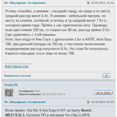
е
С
Re: Обсуждение, тестирование
07.06.2022, 12:32
в
о
с
о
е
Я езжу спокойно, в режиме - соседний город, на озеро и по месту
б
т
щ
средний расход висит 6.4л. В режиме - небольшой прогрев, по
и
е
месту за хлебом, колбасой, в аптеку и тд средний висит 7.5л в
н
и
холодное время года. Пробок у нас практически нету. Однажды
е
ехал расстояние 150 км, со скоростью 90 км, расход привез 5.5л.
Сам удивляюсь с этой машины.
Хотя, был когда-то Киа Соул с двигателем 1.6л и АКПП, блок Бош
798, при дальней поездке на 700 км, с постоянно включенным
кондиционером расход получился 6.5л. На стоке 8л получалось.
Кажется описывал это в теме по блоку 798.
_________________
Motor-Master Chip
Вернуться к началу
Sergey-56
Сообщения:
534
Зарегистрирован:
05.01.2012, 09:14
Н
е
С
Re: Обсуждение, тестирование
11.08.2022, 07:03
в
о
с
о
е
Всем привет. Kia Rio X-line Евро-5 МТ на борту
Bosch
б
т
щ
МЕ17.9.21.1.
Куплено ПО в магазине fsv-chip.ru MFB-
и