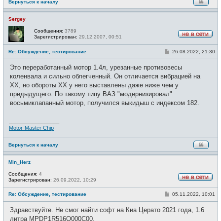
Вернуться к началу
Sergey
Сообщения:
3789
Зарегистрирован:
29.12.2007, 00:51
Н
е
С
Re: Обсуждение, тестирование
26.08.2022, 21:30
в
о
с
о
е
Это переработанный мотор 1.4л, урезанные противовесы
б
т
щ
коленвала и сильно облегченный. Он отличается вибрацией на
и
е
ХХ, но обороты ХХ у него выставлены даже ниже чем у
н
и
предыдущего. По такому типу ВАЗ "модернизировал"
е
восьмиклапанный мотор, получился выкидыш с индексом 182.
_________________
Motor-Master Chip
Вернуться к началу
Min_Herz
Сообщения:
4
Зарегистрирован:
26.09.2022, 10:29
Н
е
С
Re: Обсуждение, тестирование
05.11.2022, 10:01
в
о
с
о
е
Здравствуйте. Не смог найти софт на Киа Церато 2021 года, 1.6
б
т
щ
литра MPDP1R516Q000C00.
и