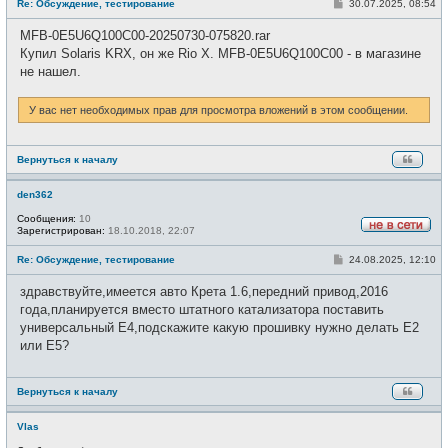
С
Re: Обсуждение, тестирование
30.07.2025, 08:54
в
о
с
о
е
MFB-0E5U6Q100C00-20250730-075820.rar
б
т
щ
Купил Solaris KRX, он же Rio X. MFB-0E5U6Q100C00 - в магазине
и
е
не нашел.
н
и
е
У вас нет необходимых прав для просмотра вложений в этом сообщении.
Вернуться к началу
den362
Сообщения:
10
Зарегистрирован:
18.10.2018, 22:07
Н
е
С
Re: Обсуждение, тестирование
24.08.2025, 12:10
в
о
с
о
е
здравствуйте,имеется авто Крета 1.6,передний привод,2016
б
т
щ
года,планируется вместо штатного катализатора поставить
и
е
универсальный Е4,подскажите какую прошивку нужно делать Е2
н
и
или Е5?
е
Вернуться к началу
Vlas