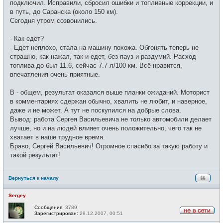
подключил. Исправили, сбросил ошибки и топливные коррекции, и
в путь, до Саранска (около 150 км).
Сегодня утром созвонились.
- Как едет?
- Едет неплохо, стала на машину похожа. Обгонять теперь не
страшно, как нажал, так и едет, без пауз и раздумий. Расход
топлива до был 11.6, сейчас 7.7 л/100 км. Всё нравится,
впечатления очень приятные.
В - общем, результат оказался выше планки ожиданий. Моторист
в комментариях сдержан обычно, хвалить не любит, и наверное,
даже и не может. А тут не поскупился на добрые слова.
Вывод: работа Сергея Васильевича не только автомобили делает
лучше, но и на людей влияет очень положительно, чего так не
хватает в наше трудное время.
Браво, Сергей Васильевич! Огромное спасибо за такую работу и
такой результат!
Вернуться к началу
Sergey
Сообщения:
3789
Зарегистрирован:
29.12.2007, 00:51
Н