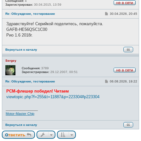
Сообщения:
4
Зарегистрирован:
30.04.2015, 13:59
Н
е
С
Re: Обсуждение, тестирование
30.04.2026, 20:45
в
о
с
о
е
Здравствуйте! Серийкой поделитесь, пожалуйста.
б
т
щ
GAFB-HE56QSC1C00
и
е
Рио 1.6 2018г.
н
и
е
Вернуться к началу
Sergey
Сообщения:
3789
Зарегистрирован:
29.12.2007, 00:51
Н
е
С
Re: Обсуждение, тестирование
06.08.2026, 19:22
в
о
с
о
е
РСМ-флешер победил! Читаем
б
т
щ
viewtopic.php?f=255&t=11887&p=223304#p223304
и
е
н
и
_________________
е
Motor-Master Chip
Вернуться к началу
Ответить