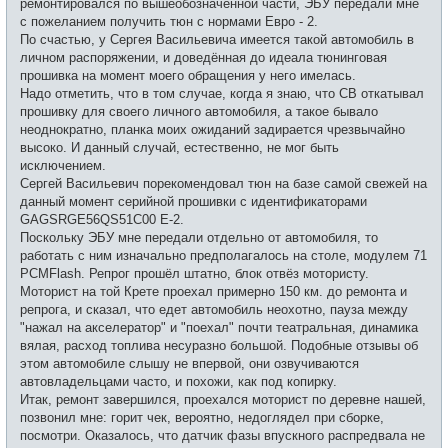
ремонтировался по вышеобозначенной части, ЭБУ передали мне
с пожеланием получить тюн с нормами Евро - 2.
По счастью, у Сергея Васильевича имеется такой автомобиль в
личном распоряжении, и доведённая до идеала тюнинговая
прошивка на момент моего обращения у него имелась.
Надо отметить, что в том случае, когда я знаю, что СВ откатывал
прошивку для своего личного автомобиля, а такое бывало
неоднократно, планка моих ожиданий задирается чрезвычайно
высоко. И данный случай, естественно, не мог быть
исключением.
Сергей Васильевич порекомендовал тюн на базе самой свежей на
данный момент серийной прошивки с идентификаторами
GAGSRGE56QS51C00 Е-2.
Поскольку ЭБУ мне передали отдельно от автомобиля, то
работать с ним изначально предполагалось на столе, модулем 71
PCMFlash. Репрог прошёл штатно, блок отвёз мотористу.
Моторист на той Крете проехал примерно 150 км. до ремонта и
репрога, и сказал, что едет автомобиль неохотно, пауза между
"нажал на акселератор" и "поехал" почти театральная, динамика
вялая, расход топлива несуразно большой. Подобные отзывы об
этом автомобиле слышу не впервой, они озвучиваются
автовладельцами часто, и похожи, как под копирку.
Итак, ремонт завершился, проехался моторист по деревне нашей,
позвонил мне: горит чек, вероятно, недоглядел при сборке,
посмотри. Оказалось, что датчик фазы впускного распредвала не