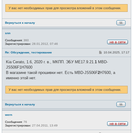
н
и
У вас нет необходимых прав для просмотра вложений в этом сообщении.
е
Вернуться к началу
snn
Сообщения:
360
Зарегистрирован:
28.01.2012, 07:46
Н
е
С
Re: Обсуждение, тестирование
10.04.2025, 17:17
в
о
с
о
е
Kia Cerato, 1.6, 2020 г. в., МКПП. ЭБУ ME17.9.21.
1
MBD-
б
т
щ
JS506F1H7600
и
е
В магазине такой прошивки нет. Есть MBD-JS506F
2
H7600, а
н
и
именно этой нет.
е
У вас нет необходимых прав для просмотра вложений в этом сообщении.
Вернуться к началу
wern
Сообщения:
76
Зарегистрирован:
27.04.2011, 13:49
Н
е