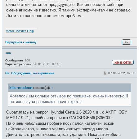
е
сильно отличается от предыдущего. Как он поведет себя при
н
и
смене никому не известно. Я такими экспериментами не страдаю.
е
Льем что написано и не имеем проблем.
_________________
Motor-Master Chip
Вернуться к началу
snn
Сообщения:
360
Зарегистрирован:
28.01.2012, 07:46
Н
е
С
Re: Обсуждение, тестирование
07.06.2022, 09:33
в
о
с
о
е
б
т
killermodeon
писал(а):
↑
щ
и
е
н
Хотелось бы больше отзывов по прошивке. очень интересно!!!
и
потихоньку спрашивают насчет креты!
е
Обратилась на репрог Hyundai Creta 1.6 2020 г. в., с АКПП. ЭБУ
MEG17.9.21, серийная прошивка GAGSRGE56QS36C00.
На очень небольшом пробеге посыпался каталитический
нейтрализатор, и начал увеличиваться расход масла.
Двигатель отремонтировали, кат удалили. Пока автомобиль