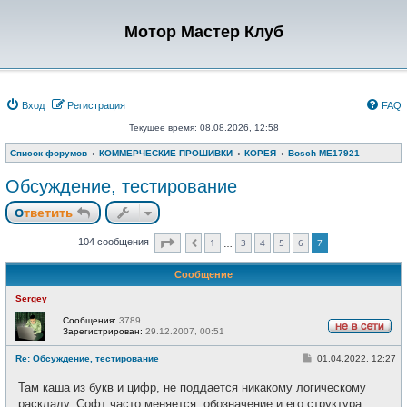
Мотор Мастер Клуб
Вход
Регистрация
FAQ
Текущее время: 08.08.2026, 12:58
Список форумов
КОММЕРЧЕСКИЕ ПРОШИВКИ
КОРЕЯ
Bosch ME17921
Обсуждение, тестирование
Ответить
Страница
7
из
7
1
3
4
5
6
7
104 сообщения
Пред.
…
Сообщение
Sergey
Сообщения:
3789
Зарегистрирован:
29.12.2007, 00:51
Н
е
С
Re: Обсуждение, тестирование
01.04.2022, 12:27
в
о
с
о
е
Там каша из букв и цифр, не поддается никакому логическому
б
т
щ
раскладу. Софт часто меняется, обозначение и его структура
и