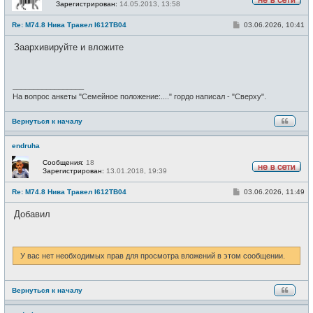
Зарегистрирован:
14.05.2013, 13:58
Н
е
С
Re: М74.8 Нива Травел I612TB04
03.06.2026, 10:41
в
о
с
о
е
Заархивируйте и вложите
б
т
щ
и
е
н
и
_________________
е
На вопрос анкеты "Семейное положение:...." гордо написал - "Сверху".
Вернуться к началу
endruha
Сообщения:
18
Зарегистрирован:
13.01.2018, 19:39
Н
е
С
Re: М74.8 Нива Травел I612TB04
03.06.2026, 11:49
в
о
с
о
е
Добавил
б
т
щ
и
е
н
и
У вас нет необходимых прав для просмотра вложений в этом сообщении.
е
Вернуться к началу