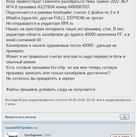
Всех приветствую! Помогите разобраться Нива Травел 2022 ЭБУ
б
т
щ
М74.8 прошивка I612TB04 номер 8450087037.
и
е
Подключается в режиме bootloader, считал 2 файла по 3 и 4
н
и
Мбайта (одна bin, другая FULL), EEPROM не трогал
е
Не открываются в редакторе ffffff.ru
Нашел на просторах интернета такую же прошивку сток. В hex
редакторе область калибровок до адреса 40000 заполнена FF, а в
моей считанной 00
Калибровки в начале одинаковые после 40000 - дальше не
проверял.
Может я не правильно считал или как-то надо перевести блок в
обычный режим.
Есть готовые прошивки fsv-chip, но как мне теперь готовую
прошивку записать или только калибровок достаточно?
Не хотелось бы превратить в кирпич
Файлы прошивок добавить сюда не получается
Последний раз редактировалось
endruha
04.06.2026, 22:16, всего редактировалось
2 раза.
Вернуться к началу
vasek2007@inbox.ru
Сообщения:
2160