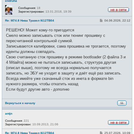
endruha
Сообщения:
18
Зарегистрирован:
13.01.2018, 19:39
Н
е
С
Re: М74.8 Нива Травел I612TB04
04.06.2026, 22:12
в
о
с
о
е
РЕШЕНО! Может кому-то пригодится
б
т
щ
Смело можно записывать сток или тюнинг прошивку с
и
е
пересчитанной контрольной суммой.
н
и
Записываются калибровки, сама прошивка не трогается, поэтому
е
иденты должны совпадать.
Свою считанную сток прошивку в режиме bootloader (2 файла 3 и
4 Мбайта) можно не пытаться записывать, структура другая
(описал выше), поэтому не всегда нормально получается
записать, но ЭБУ не уходит в защиту и даёт ещё раз записать.
Всегда имейте уже скачанный сток из инета в формате bin
нужного размера, чтобы откатить назад
Если будут другие авто - дополню
Вернуться к началу
antjn
Сообщения:
221
Зарегистрирован:
10.09.2013, 21:06
Н
е
С
Re: М74.8 Нива Травел I612TB04
25.07.2026, 10:09
в