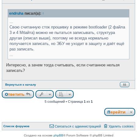
о
с
о
е
б
т
endruha
писал(а):
↑
щ
и
е
н
...
и
Свою считанную сток прошивку в режиме bootloader (2 файла
е
3 и 4 Мбайта) можно не пытаться записывать, структура
другая (описал выше), поэтому не всегда нормально
получается записать, но ЭБУ не уходит в защиту и даёт ещё
раз записать.
...
Интересно, а зачем тогда считывать, если считанное нельзя
записать?
Вернуться к началу
Ответить
5 сообщений • Страница
1
из
1
Перейти
Список форумов
Связаться с администрацией
Удалить cookies
Создано на основе
phpBB
® Forum Software © phpBB Limited