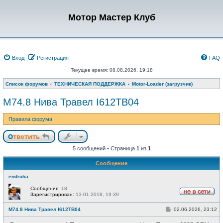
Мотор Мастер Клуб
Вход
Регистрация
FAQ
Текущее время: 08.08.2026, 19:18
Список форумов
ТЕХНИЧЕСКАЯ ПОДДЕРЖКА
Motor-Loader (загрузчик)
М74.8 Нива Травел I612TB04
Правила форума
Ответить
5 сообщений • Страница
1
из
1
Сообщение
endruha
Сообщения:
18
Зарегистрирован:
13.01.2018, 19:39
Н
е
С
М74.8 Нива Травел I612TB04
02.06.2026, 23:12
в
о
с
о
е