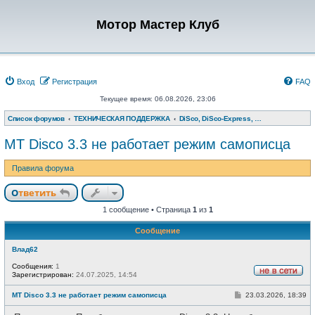
Мотор Мастер Клуб
Вход
Регистрация
FAQ
Текущее время: 06.08.2026, 23:06
Список форумов
ТЕХНИЧЕСКАЯ ПОДДЕРЖКА
DiSco, DiSco-Express, Мотор-Тестер, Тест-мастер
МТ Disco 3.3 не работает режим самописца
Правила форума
Ответить
1 сообщение • Страница
1
из
1
Сообщение
Влад62
Сообщения:
1
Зарегистрирован:
24.07.2025, 14:54
Н
е
С
МТ Disco 3.3 не работает режим самописца
23.03.2026, 18:39
в
о
с
о
е