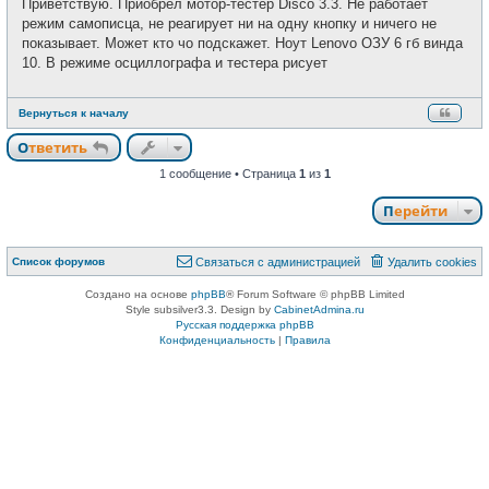
Приветствую. Приобрел мотор-тестер Disco 3.3. Не работает
б
т
щ
режим самописца, не реагирует ни на одну кнопку и ничего не
и
е
показывает. Может кто чо подскажет. Ноут Lenovo ОЗУ 6 гб винда
н
и
10. В режиме осциллографа и тестера рисует
е
Вернуться к началу
Ответить
1 сообщение • Страница
1
из
1
Перейти
Список форумов
Связаться с администрацией
Удалить cookies
Создано на основе
phpBB
® Forum Software © phpBB Limited
Style subsilver3.3. Design by
CabinetAdmina.ru
Русская поддержка phpBB
Конфиденциальность
|
Правила