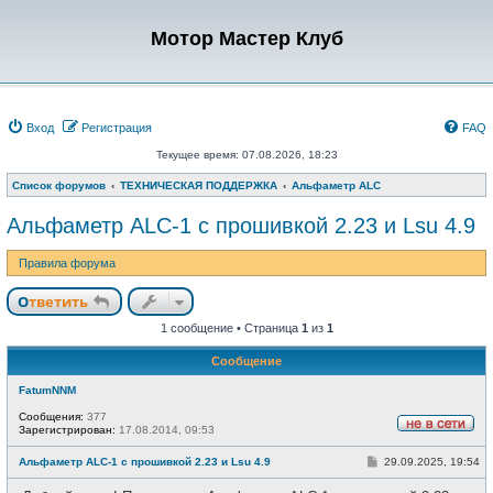
Мотор Мастер Клуб
Вход
Регистрация
FAQ
Текущее время: 07.08.2026, 18:23
Список форумов
ТЕХНИЧЕСКАЯ ПОДДЕРЖКА
Альфаметр ALC
Альфаметр ALC-1 с прошивкой 2.23 и Lsu 4.9
Правила форума
Ответить
1 сообщение • Страница
1
из
1
Сообщение
FatumNNM
Сообщения:
377
Зарегистрирован:
17.08.2014, 09:53
Н
е
С
Альфаметр ALC-1 с прошивкой 2.23 и Lsu 4.9
29.09.2025, 19:54
в
о
с
о
е