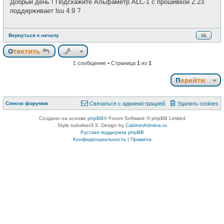
Добрый день ! Подскажите Альфаметр ALC-1 с прошивкой 2.23
б
т
щ
поддерживает lsu 4.9 ?
и
е
н
и
е
Вернуться к началу
Ответить
1 сообщение • Страница
1
из
1
Перейти
Список форумов
Связаться с администрацией
Удалить cookies
Создано на основе
phpBB
® Forum Software © phpBB Limited
Style subsilver3.3. Design by
CabinetAdmina.ru
Русская поддержка phpBB
Конфиденциальность
|
Правила