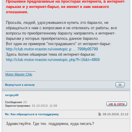
Прошивки предлагаемые на просторах интернета, в интернет-
ларьках и у интернет-барыг, не имеют к нам никакого
отношения.
Просьба, людей, удосужившихся купить это барахло, не
обращаться к нам с вопросами и не отвлекать от работы, все
вопросы по приобретенному барахлу направлять к интернет-
барыгам у которых приобреталось данное барахло.
Вот один из примеров "пострадавшего" от интернет-барыг:
http://club.motor-master.ru/viewtopic.p ... 799#p95799
Здесь более обширная тема об интернет-барыгах:
http://club.motor-master.ru/viewtopic.php?f=16&t=4869
_________________
Motor-Master Chip
Вернуться к началу
sergey40
Сообщения:
23
Зарегистрирован:
31.10.2013, 11:08
Н
е
С
Re: Как обращаться в техподдержку
09.10.2019, 21:12
в
о
с
о
е
Здравствуйте. Где тех. поддержка, куда писать?
б
т
щ
и
е