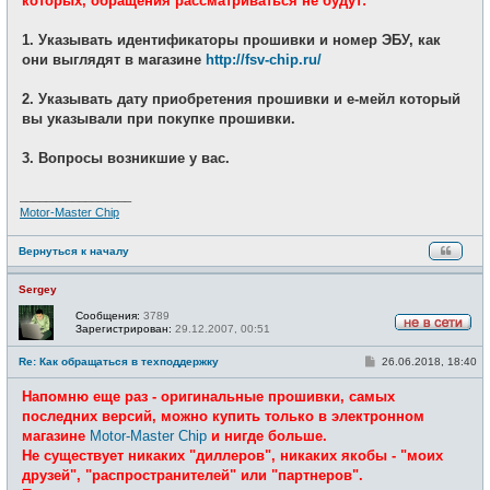
которых, обращения рассматриваться не будут:
н
и
е
1. Указывать идентификаторы прошивки и номер ЭБУ, как
они выглядят в магазине
http://fsv-chip.ru/
2. Указывать дату приобретения прошивки и е-мейл который
вы указывали при покупке прошивки.
3. Вопросы возникшие у вас.
_________________
Motor-Master Chip
Вернуться к началу
Sergey
Сообщения:
3789
Зарегистрирован:
29.12.2007, 00:51
Н
е
С
Re: Как обращаться в техподдержку
26.06.2018, 18:40
в
о
с
о
е
Напомню еще раз - оригинальные прошивки, самых
б
т
щ
последних версий, можно купить только в электронном
и
е
магазине
Motor-Master Chip
и нигде больше.
н
и
Не существует никаких "диллеров", никаких якобы - "моих
е
друзей", "распространителей" или "партнеров".