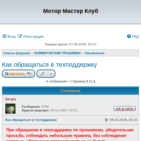
Мотор Мастер Клуб
Вход
Регистрация
FAQ
Текущее время: 07.08.2026, 04:17
Список форумов
КОММЕРЧЕСКИЕ ПРОШИВКИ
Объявления
Как обращаться в техподдержку
Ответить
4 сообщения • Страница
1
из
1
Сообщение
Sergey
Сообщения:
3789
Зарегистрирован:
29.12.2007, 00:51
Н
е
С
Как обращаться в техподдержку
06.02.2018, 20:10
в
о
с
о
е
При обращении в техподдержку по прошивкам, убедительная
б
т
щ
просьба, соблюдать небольшие правила, без соблюдения
и
е