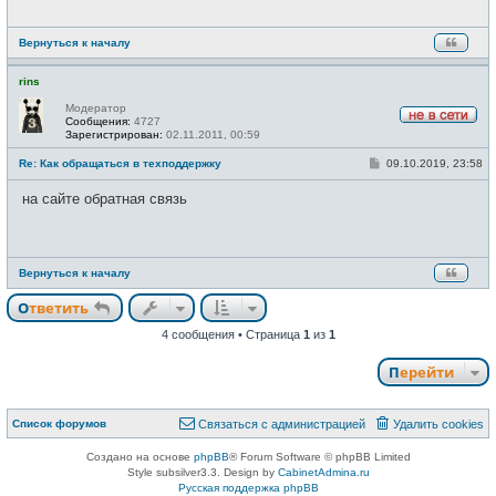
н
и
е
Вернуться к началу
rins
Модератор
Сообщения:
4727
Н
Зарегистрирован:
02.11.2011, 00:59
е
в
С
Re: Как обращаться в техподдержку
09.10.2019, 23:58
с
о
е
о
на сайте обратная связь
т
б
и
щ
е
н
и
е
Вернуться к началу
Ответить
4 сообщения • Страница
1
из
1
Перейти
Список форумов
Связаться с администрацией
Удалить cookies
Создано на основе
phpBB
® Forum Software © phpBB Limited
Style subsilver3.3. Design by
CabinetAdmina.ru
Русская поддержка phpBB