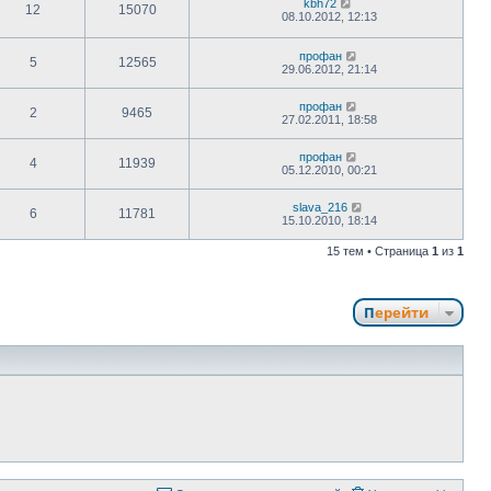
kbh72
12
15070
08.10.2012, 12:13
профан
5
12565
29.06.2012, 21:14
профан
2
9465
27.02.2011, 18:58
профан
4
11939
05.12.2010, 00:21
slava_216
6
11781
15.10.2010, 18:14
15 тем • Страница
1
из
1
Перейти