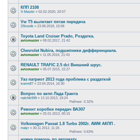
КПП 2108
X-Master
»
02.02.2020, 20:57
Vw T5 вылетает пятая передача
25kostik
»
23.08.2018, 10:08
Toyota Land Cruiser Prado, Роздатка.
avtomaster
»
08.02.2017, 21:42
Chevrolet Nubira, подшипники дифференциала.
avtomaster
»
11.05.2016, 21:43
RENAULT TRAFIC 2.5 dci Внешний шрус.
avtomaster
»
05.07.2015, 22:27
Уаз патриот 2013 года проблема с раздаткой
ivanm87
»
23.04.2014, 16:30
Вопрос по акпп Лада Гранта
nalchik999
»
13.10.2013, 19:24
Рейтинг: 0.32%
Ремонт коробки передач ВАЗ07
avtomaster
»
25.01.2013, 00:15
Volkswagen Passat 1.8 Turbo 2002г. AWM АКПП .
malyr
»
30.11.2012, 11:26
Рейтинг: 0.63%
нужна помощь по автомату