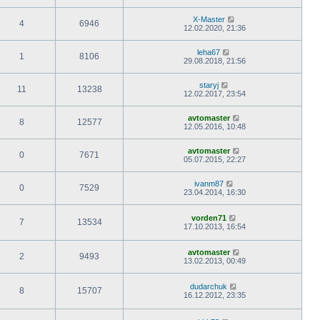
X-Master
4
6946
12.02.2020, 21:36
leha67
1
8106
29.08.2018, 21:56
staryj
11
13238
12.02.2017, 23:54
avtomaster
8
12577
12.05.2016, 10:48
avtomaster
0
7671
05.07.2015, 22:27
ivanm87
0
7529
23.04.2014, 16:30
vorden71
7
13534
17.10.2013, 16:54
avtomaster
2
9493
13.02.2013, 00:49
dudarchuk
8
15707
16.12.2012, 23:35