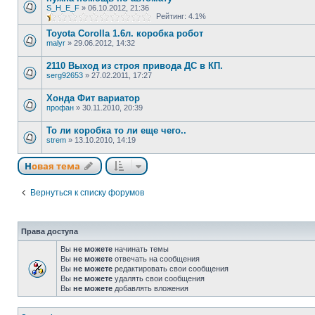
S_H_E_F
»
06.10.2012, 21:36
Рейтинг: 4.1%
Toyota Corolla 1.6л. коробка робот
malyr
»
29.06.2012, 14:32
2110 Выход из строя привода ДС в КП.
serg92653
»
27.02.2011, 17:27
Хонда Фит вариатор
профан
»
30.11.2010, 20:39
То ли коробка то ли еще чего..
strem
»
13.10.2010, 14:19
Новая тема
Вернуться к списку форумов
Права доступа
Вы
не можете
начинать темы
Вы
не можете
отвечать на сообщения
Вы
не можете
редактировать свои сообщения
Вы
не можете
удалять свои сообщения
Вы
не можете
добавлять вложения