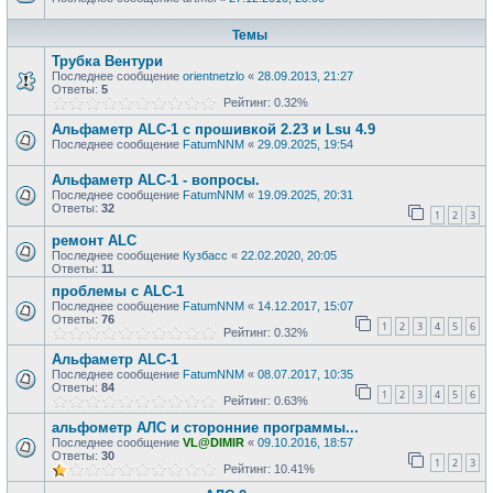
Темы
Трубка Вентури
Последнее сообщение
orientnetzlo
«
28.09.2013, 21:27
Ответы:
5
Рейтинг: 0.32%
Альфаметр ALC-1 с прошивкой 2.23 и Lsu 4.9
Последнее сообщение
FatumNNM
«
29.09.2025, 19:54
Альфаметр ALC-1 - вопросы.
Последнее сообщение
FatumNNM
«
19.09.2025, 20:31
Ответы:
32
1
2
3
ремонт ALC
Последнее сообщение
Кузбасс
«
22.02.2020, 20:05
Ответы:
11
проблемы с ALC-1
Последнее сообщение
FatumNNM
«
14.12.2017, 15:07
Ответы:
76
1
2
3
4
5
6
Рейтинг: 0.32%
Aльфаметр ALC-1
Последнее сообщение
FatumNNM
«
08.07.2017, 10:35
Ответы:
84
1
2
3
4
5
6
Рейтинг: 0.63%
альфометр АЛС и сторонние программы...
Последнее сообщение
VL@DIMIR
«
09.10.2016, 18:57
Ответы:
30
1
2
3
Рейтинг: 10.41%