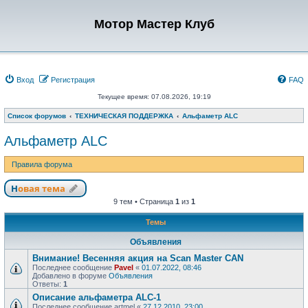
Мотор Мастер Клуб
Вход
Регистрация
FAQ
Текущее время: 07.08.2026, 19:19
Список форумов
ТЕХНИЧЕСКАЯ ПОДДЕРЖКА
Альфаметр ALC
Альфаметр ALC
Правила форума
Новая тема
9 тем • Страница
1
из
1
Темы
Объявления
Внимание! Весенняя акция на Scan Master CAN
Последнее сообщение
Pavel
«
01.07.2022, 08:46
Добавлено в форуме
Объявления
Ответы:
1
Описание альфаметра ALC-1
Последнее сообщение
artmel
«
27.12.2010, 23:00